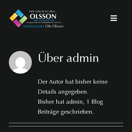
Zum
Inhalt
Toggle
springen
Naviga
Startseite
Über
admin
Dienstleistungen
Fotogalerie
Der Autor hat bisher keine
Karriere
Details angegeben.
Bisher hat admin, 1 Blog
Kontakt
Beiträge geschrieben.