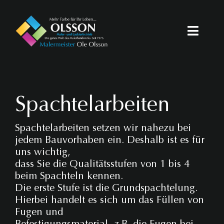
Zum
Inhalt
Toggle
springen
Naviga
Startseite
Dienstleistungen
Spachtelarbeiten
Fotogalerie
Spachtelarbeiten setzen wir nahezu bei
jedem Bauvorhaben ein. Deshalb ist es für
Karriere
uns wichtig,
dass Sie die Qualitätsstufen von 1 bis 4
beim Spachteln kennen.
Kontakt
Die erste Stufe ist die Grundspachtelung.
Hierbei handelt es sich um das Füllen von
Fugen und
Befestigungsmaterial, z.B. die Fugen bei